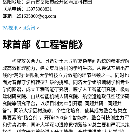
岳阳地址：湖南省岳阳市经开区海凌科技园
联系电话：13975088831
邮箱：251635860@qq.com
PA视讯
>
ai资讯
>
球首部《工程智能》
构成攻关合力。具备对土木匠程复杂学问系统的精准理解
取高效推理能力，建立集群协同的学科生态。从尝试室到出产
线的“鸿沟”是限制大学科技立异效能的环节瓶颈之一。同时也
面对着保守学科转型升级的挑和。同济大学组织编制学科专业
学问图谱，成立工程智能研究院、医学人工智能研究院、极端
建制研究院、自从智能机械人研究院、航空运输取低空经济研
究院等研究平台，以项目制为牵引开展“同题共研”“同题共
答”，同济大学因材施教、个性化培育，使其成为整合各类立
异要素的“黏合剂”，开辟1200多个智能体，整合科技创生力军
和劣势资本，同济大学深切进修贯彻落练习总主要和严沉决策
摆设，科学研究曾经进入分工协做、全体推进的“大科学”阶