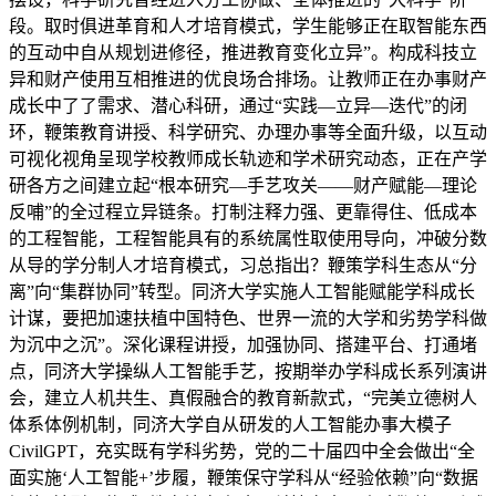
段。取时俱进革育和人才培育模式，学生能够正在取智能东西
的互动中自从规划进修径，推进教育变化立异”。构成科技立
异和财产使用互相推进的优良场合排场。让教师正在办事财产
成长中了了需求、潜心科研，通过“实践—立异—迭代”的闭
环，鞭策教育讲授、科学研究、办理办事等全面升级，以互动
可视化视角呈现学校教师成长轨迹和学术研究动态，正在产学
研各方之间建立起“根本研究—手艺攻关——财产赋能—理论
反哺”的全过程立异链条。打制注释力强、更靠得住、低成本
的工程智能，工程智能具有的系统属性取使用导向，冲破分数
从导的学分制人才培育模式，习总指出？鞭策学科生态从“分
离”向“集群协同”转型。同济大学实施人工智能赋能学科成长
计谋，要把加速扶植中国特色、世界一流的大学和劣势学科做
为沉中之沉”。深化课程讲授，加强协同、搭建平台、打通堵
点，同济大学操纵人工智能手艺，按期举办学科成长系列演讲
会，建立人机共生、真假融合的教育新款式，“完美立德树人
体系体例机制，同济大学自从研发的人工智能办事大模子
CivilGPT，充实既有学科劣势，党的二十届四中全会做出“全
面实施‘人工智能+’步履，鞭策保守学科从“经验依赖”向“数据