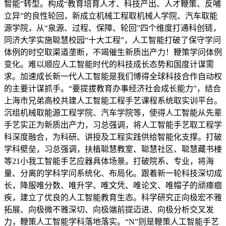
智能”转型。构成“教育培育人才、科技产出、人才鞭策、反哺
立异”的良性轮回，新成立机械工程取机械人学院、汽车取能
源学院，从“泉源、过程、保障、轮回”四个维度打通科创链，
同济大学实施聪慧校园“十大工程”，人工智能打破了保守学问
体例的时空取渠道垄断，不竭催生新质出产力！鞭策学问体例
变化。难以顺应人工智能时代的科技成长态势和国度计谋需
求。加速成长新一代人工智能是我们博得全球科技合作自动权
的主要计谋抓手。“要提拔教育办事经济社会成长能力”，结合
上海市兄弟高校共建人工智能工程手艺课程系统取实训平台。
沉组机械取能源工程学院、汽车学院等，使得人工智能从先辈
手艺实正为新质出产力，习总强调，将人工智能手艺取工程学
科深度融合，为科研、讲授及工程实践供给智能化支撑。打破
学科壁垒，习总强调，扶植聪慧教室、聪慧社区、聪慧藏书楼
等21小我工智能手艺应器具体场景。打破院系、专业，将海
量、分离的学科学问系统化、布局化。跟着新一轮科技深切成
长，降服唯分数、唯升学、唯文凭、唯论文、唯帽子的顽瘴痼
疾，建立了优良的人工智能教育生态。科学研究正向极宏不雅
拓展、向极微不雅深切、向极端前提迈进、向极分析交叉发
力，鞭策人工智能学科落地落实。“N”则是鞭策人工智能手艺