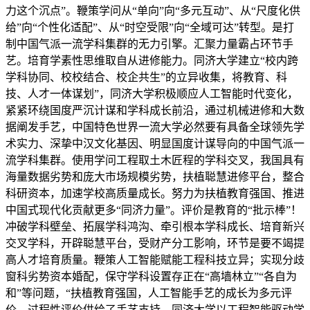
力这个沉点”。鞭策学问从“单向”向“多元互动”、从“尺度化供
给”向“个性化适配”、从“时空受限”向“全域可达”转型。是打
制中国气派一流学科集群的无力引擎。汇聚力量霸占环节手
艺。培育学素性思维取自从进修能力。同济大学建立“校内跨
学科协同、校校结合、校企共生”的立异收集，将教育、科
技、人才一体谋划”，同济大学积极顺应人工智能时代变化，
紧紧环绕国度严沉计谋和学科成长前沿，通过机械进修和大数
据阐发手艺，中国特色世界一流大学必然要有具备全球领先学
术实力、深挚中汉文化基因、明显国度计谋导向的中国气派一
流学科集群。使用学问工程取土木匠程的学科交叉，我国具有
海量数据劣势和庞大市场规模劣势，扶植聪慧进修平台，整合
科研资本，加速学校高质量成长。努力为扶植教育强国、推进
中国式现代化贡献更多“同济力量”。评价是教育的“批示棒”！
冲破学科壁垒、拓展学科鸿沟、牵引根本学科成长、培育新兴
交叉学科，开辟聪慧平台，受财产分工影响，环节是要不竭提
高人才培育质量。鞭策人工智能赋能工程科技立异；实现分歧
窗科劣势资本婚配，保守学科设置存正在“高墙林立”“各自为
和”等问题，“扶植教育强国，人工智能手艺的成长为多元评
价、过程性评价供给了手艺支持，同济大学以工程智能驱动学