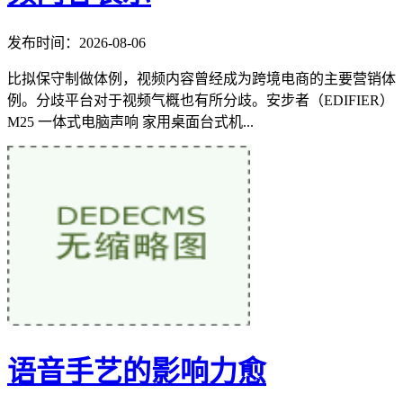
发布时间：2026-08-06
比拟保守制做体例，视频内容曾经成为跨境电商的主要营销体
例。分歧平台对于视频气概也有所分歧。安步者（EDIFIER）
M25 一体式电脑声响 家用桌面台式机...
语音手艺的影响力愈