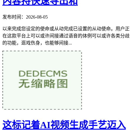
内容持快速导出和
发布时间：2026-08-05
以来完成您设定的使命或从动完成已设置的从动使命。用户正
在这款平台上可以或许间接通过语音的体例可以或许各类分歧
的功能，逛戏伤身，也能够间接...
这标记着AI视频生成手艺迈入