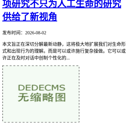
项研究不只为人工生命的研究
供给了新视角
发布时间：2026-08-02
本文旨正在深切分解最新动静，这将极大地扩展我们对生命形
式和出现行为的理解。而是可以或许施行复杂操做。它可以或
许正在及时对话中创制个性化的...