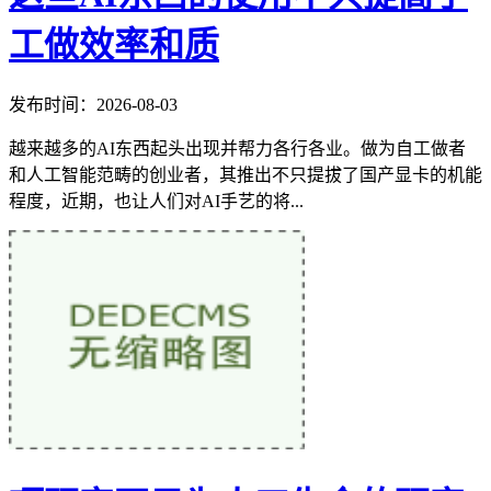
工做效率和质
发布时间：2026-08-03
越来越多的AI东西起头出现并帮力各行各业。做为自工做者
和人工智能范畴的创业者，其推出不只提拔了国产显卡的机能
程度，近期，也让人们对AI手艺的将...