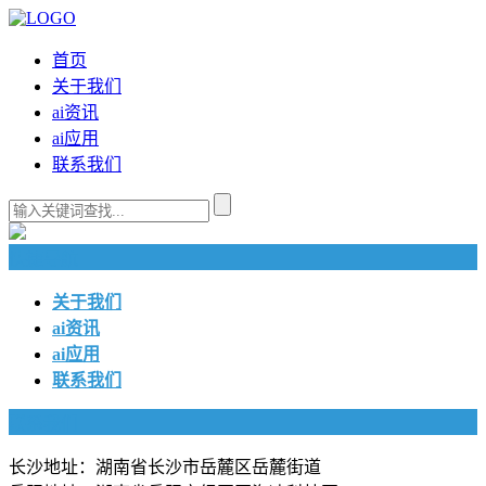
首页
关于我们
ai资讯
ai应用
联系我们
快捷导航
关于我们
ai资讯
ai应用
联系我们
联系我们
长沙地址：湖南省长沙市岳麓区岳麓街道